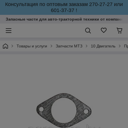
Консультация по оптовым заказам 270-27-27 или
601-37-37 !
Запасные части для авто-тракторной техники от компании 
Товары и услуги
Запчасти МТЗ
10 Двигатель
П