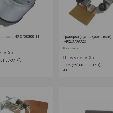
ивающее 42.3708800-11
Траверса (щеткодержатели)
7402.3708320
В наличии
очняйте
Цену уточняйте
601-37-37
+375 (29) 601-37-37
A1