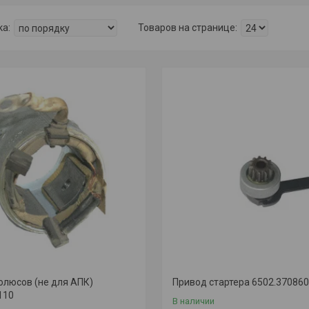
олюсов (не для АПК)
Привод стартера 6502.37086
110
В наличии