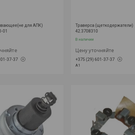
ивающее(не для АПК)
Траверса (щеткодержатели)
0-01
42.3708310
В наличии
очняйте
Цену уточняйте
601-37-37
+375 (29) 601-37-37
A1