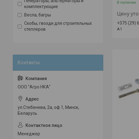
Генераторы, альтернаторы и
В наличии
комплектующие
Цену ут
Весла, багры
+375 (29) 
Скобы, гвозди для строительных
степлеров
A1
ООО "Агро НКА"
ул.Стебенева, 2а, оф.1, Минск,
Беларусь
Менеджер