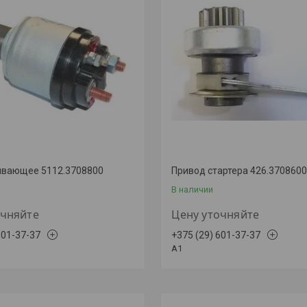
ивающее 5112.3708800
Привод стартера 426.370860
В наличии
очняйте
Цену уточняйте
601-37-37
+375 (29) 601-37-37
A1