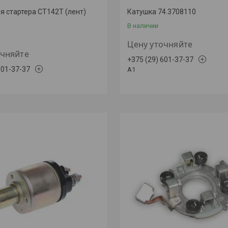
я стартера СТ142Т (лент)
Катушка 74.3708110
В наличии
Цену уточняйте
очняйте
+375 (29) 601-37-37
601-37-37
A1