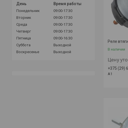
День
Время работы
Понедельник
09:00-17:30
Вторник
09:00-17:30
Среда
09:00-17:30
Четверг
09:00-17:30
Пятница
09:00-16:30
Реле втяг
Суббота
Выходной
В наличии
Воскресенье
Выходной
Цену ут
+375 (29) 
A1