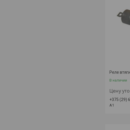
Реле втяг
В наличии
Цену ут
+375 (29) 
A1