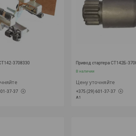
СТ142-3708330
Привод стартера СТ142Б-370
В наличии
очняйте
Цену уточняйте
601-37-37
+375 (29) 601-37-37
A1