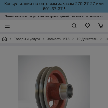
Консультация по оптовым заказам 270-27-27 или
601-37-37 !
Запасные части для авто-тракторной техники от компании 
Товары и услуги
Запчасти МТЗ
10 Двигатель
Ш