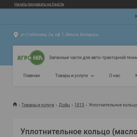
Начать продавать на Deal.by
ул.Стебенева, 2а, оф.1, Минск, Беларусь
Запасные части для авто-тракторной техн
Главная
Товары и услуги
О нас
Товары и услуги
Дойц
1013
Уплотнительное кольц
Уплотнительное кольцо (масл