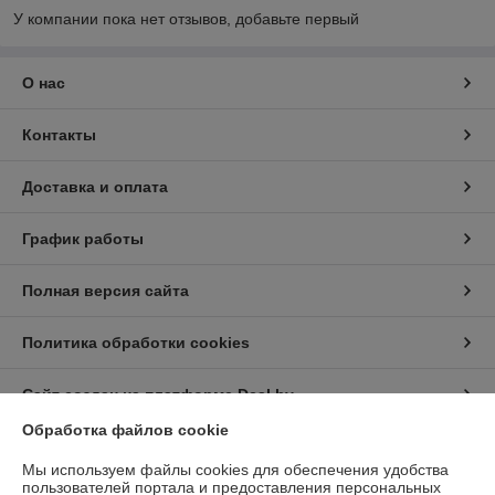
У компании пока нет отзывов, добавьте первый
О нас
Контакты
Доставка и оплата
График работы
Полная версия сайта
Политика обработки cookies
Сайт создан на платформе Deal.by
Обработка файлов cookie
Информация для покупателя
Мы используем файлы cookies для обеспечения удобства
пользователей портала и предоставления персональных