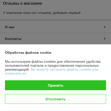
Отзывы о магазине
У компании пока нет отзывов, добавьте первый
О нас
Контакты
Доставка и оплата
Обработка файлов cookie
Мы используем файлы cookies для обеспечения удобства
График работы
пользователей портала и предоставления персональных
рекомендаций.
Вы можете настроить файлы cookies или
отключить их.
Полная версия сайта
Принять
Политика обработки cookies
Сайт создан на платформе Deal.by
Отклонить