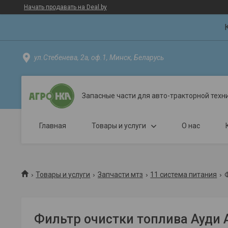
Начать продавать на Deal.by
ул.Стебенева, 2а, оф.1, Минск, Беларусь
Запасные части для авто-тракторной техн
Главная
Товары и услуги
О нас
Товары и услуги
Запчасти мтз
11 система питания
Фильтр очистки топлива Ауди 