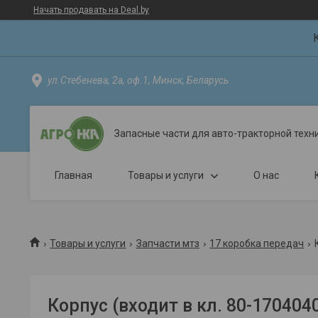
Начать продавать на Deal.by
ул.Стебенева, 2а, оф.1, Минск, Беларусь
Запасные части для авто-тракторной техн
Главная
Товары и услуги
О нас
Товары и услуги
Запчасти мтз
17 коробка передач
Корпус (входит в кл. 80-170404