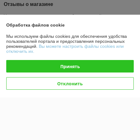
Отзывы о магазине
У компании пока нет отзывов, добавьте первый
Обработка файлов cookie
О нас
Мы используем файлы cookies для обеспечения удобства
пользователей портала и предоставления персональных
рекомендаций.
Вы можете настроить файлы cookies или
Контакты
отключить их.
Доставка и оплата
Принять
График работы
Отклонить
Полная версия сайта
Политика обработки cookies
Сайт создан на платформе Deal.by