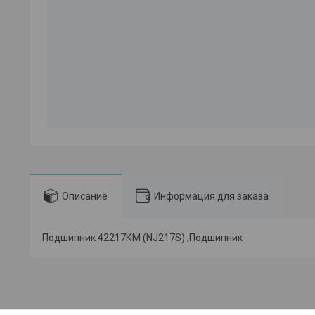
Описание
Информация для заказа
Подшипник 42217КМ (NJ217S) ;Подшипник