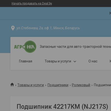
Начать продавать на Deal.by
ул.Стебенева, 2а, оф.1, Минск, Беларусь
Запасные части для авто-тракторной техн
Главная
Товары и услуги
О нас
Товары и услуги
Подшипники
Роликовый
Подшипник
Подшипник 42217КМ (NJ217S)