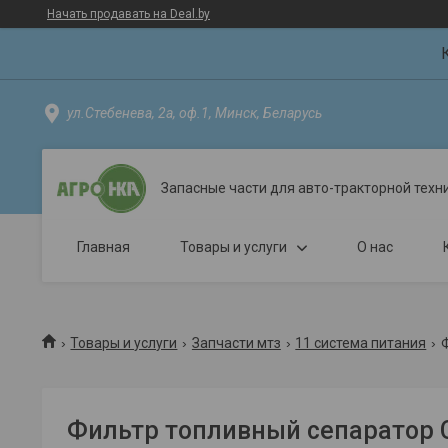
Начать продавать на Deal.by
ул.Стебенева, 2а, оф.1, Минск, Беларусь
Запасные части для авто-тракторной техн
Главная
Товары и услуги
О нас
Товары и услуги
Запчасти мтз
11 система питания
Ф
Фильтр топливный сепаратор C