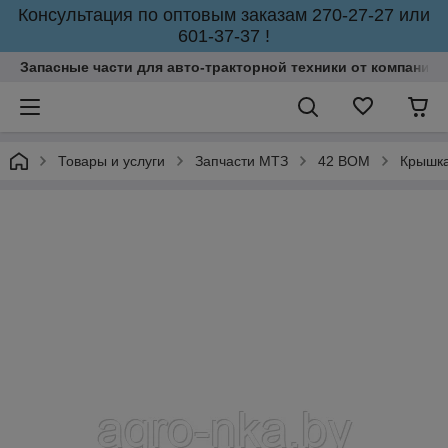
Консультация по оптовым заказам 270-27-27 или
601-37-37 !
Запасные части для авто-тракторной техники от компании 
Товары и услуги
Запчасти МТЗ
42 ВОМ
Крышка