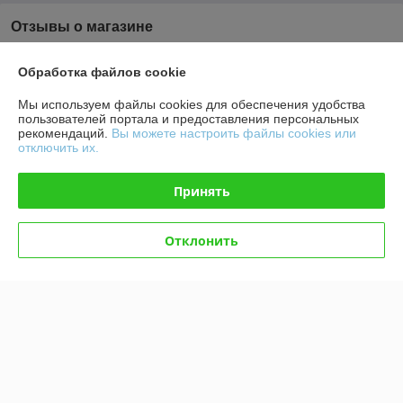
Отзывы о магазине
У компании пока нет отзывов, добавьте первый
Обработка файлов cookie
Мы используем файлы cookies для обеспечения удобства
О нас
пользователей портала и предоставления персональных
рекомендаций.
Вы можете настроить файлы cookies или
отключить их.
Контакты
Принять
Доставка и оплата
Отклонить
График работы
Полная версия сайта
Политика обработки cookies
Сайт создан на платформе Deal.by