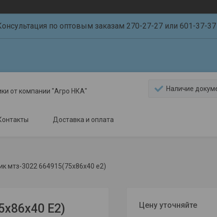
Консультация по оптовым заказам 270-27-27 или 601-37-37 
Наличие докум
ики от компании "Агро НКА"
Контакты
Доставка и оплата
к мтз-3022 664915(75х86х40 е2)
Цену уточняйте
х86х40 Е2)