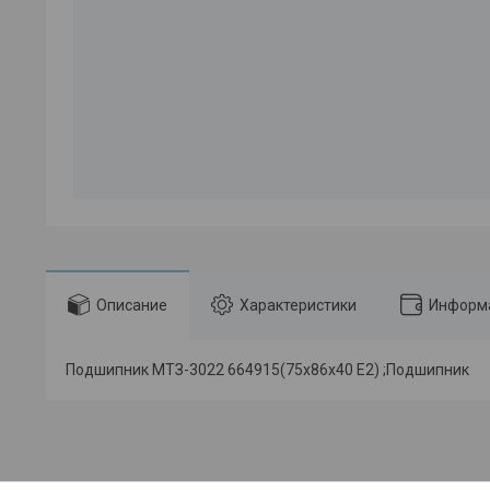
Описание
Характеристики
Информа
Подшипник МТЗ-3022 664915(75х86х40 Е2) ;Подшипник