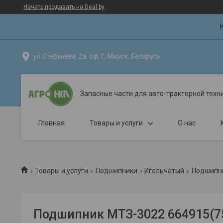
Начать продавать на Deal.by
ул.Стебенева, 2а, оф.1, Минск, Беларусь
Запасные части для авто-тракторной техн
Главная
Товары и услуги
О нас
Товары и услуги
Подшипники
Игольчатый
Подшипни
Подшипник МТЗ-3022 664915(75