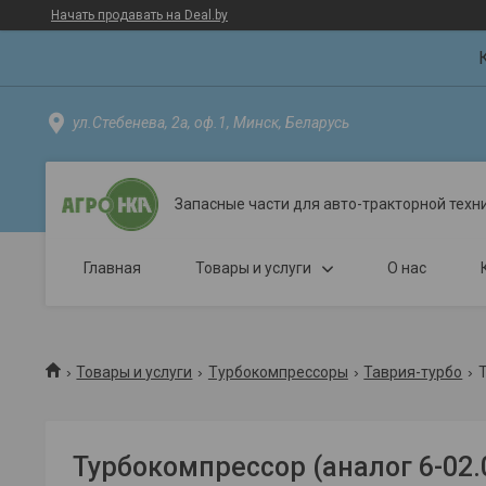
Начать продавать на Deal.by
ул.Стебенева, 2а, оф.1, Минск, Беларусь
Запасные части для авто-тракторной техн
Главная
Товары и услуги
О нас
Товары и услуги
Турбокомпрессоры
Таврия-турбо
Т
Турбокомпрессор (аналог 6-02.