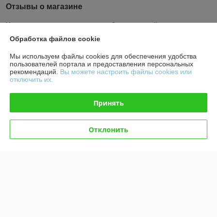
Отзывы о магазине
У компании пока нет отзывов, добавьте первый
Обработка файлов cookie
О нас
Мы используем файлы cookies для обеспечения удобства
пользователей портала и предоставления персональных
рекомендаций.
Вы можете настроить файлы cookies или
Контакты
отключить их.
Доставка и оплата
Принять
График работы
Отклонить
Полная версия сайта
Политика обработки cookies
Сайт создан на платформе Deal.by