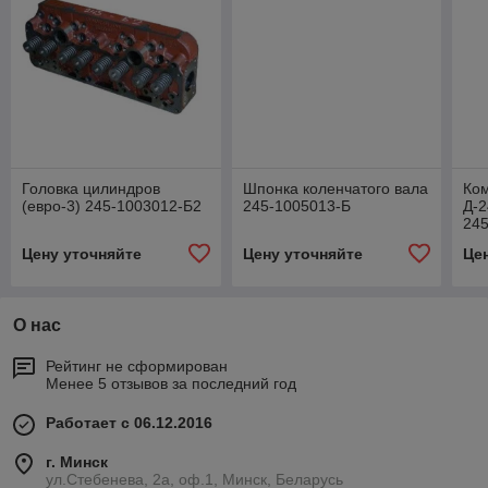
Головка цилиндров
Шпонка коленчатого вала
Ко
(евро-3) 245-1003012-Б2
245-1005013-Б
Д-2
245
М)
Цену уточняйте
Цену уточняйте
Це
О нас
Рейтинг не сформирован
Менее 5 отзывов за последний год
Работает с 06.12.2016
г. Минск
ул.Стебенева, 2а, оф.1, Минск, Беларусь