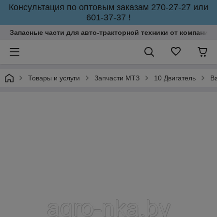
Консультация по оптовым заказам 270-27-27 или
601-37-37 !
Запасные части для авто-тракторной техники от компании 
Товары и услуги
Запчасти МТЗ
10 Двигатель
В