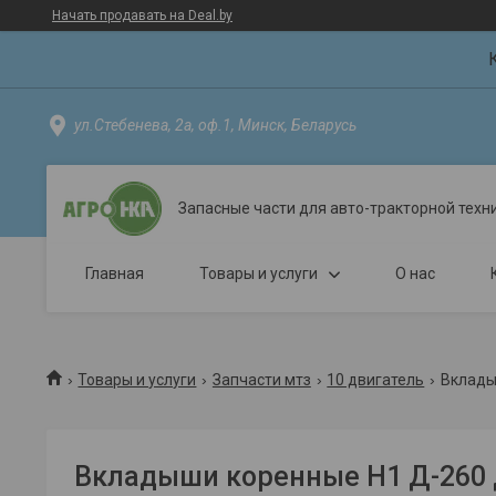
Начать продавать на Deal.by
ул.Стебенева, 2а, оф.1, Минск, Беларусь
Запасные части для авто-тракторной техн
Главная
Товары и услуги
О нас
Товары и услуги
Запчасти мтз
10 двигатель
Вклады
Вкладыши коренные Н1 Д-260 