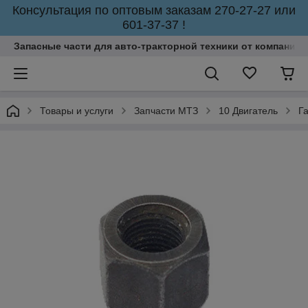
Консультация по оптовым заказам 270-27-27 или
601-37-37 !
Запасные части для авто-тракторной техники от компании 
Товары и услуги
Запчасти МТЗ
10 Двигатель
Г