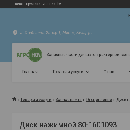
Начать продавать на Deal.by
ул.Стебенева, 2а, оф.1, Минск, Беларусь
Запасные части для авто-тракторной техн
Главная
Товары и услуги
О нас
Товары и услуги
Запчасти мтз
16 сцепление
Диск н
Диск нажимной 80-1601093