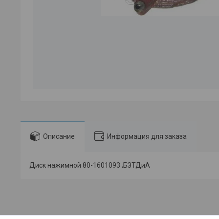
Описание
Информация для заказа
Диск нажимной 80-1601093 ;БЗТДиА