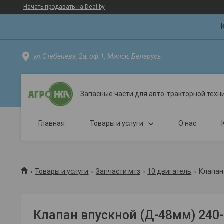
Начать продавать на Deal.by
ул.Стебенева, 2а, оф.1, Минск, Беларусь
Запасные части для авто-тракторной техн
Главная
Товары и услуги
О нас
Товары и услуги
Запчасти мтз
10 двигатель
Клапан
Клапан впускной (Д-48мм) 240