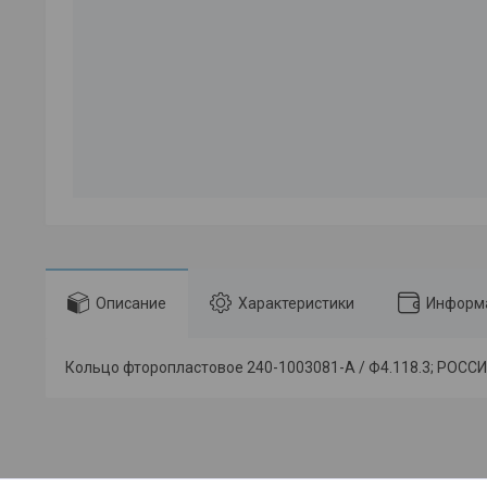
Описание
Характеристики
Информа
Кольцо фторопластовое 240-1003081-А / Ф4.118.3; РОСС