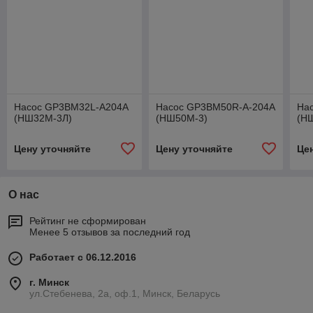
Насос GP3BM32L-A204A
Насос GP3BM50R-A-204A
На
(НШ32М-3Л)
(НШ50М-3)
(Н
Цену уточняйте
Цену уточняйте
Це
О нас
Рейтинг не сформирован
Менее 5 отзывов за последний год
Работает с 06.12.2016
г. Минск
ул.Стебенева, 2а, оф.1, Минск, Беларусь