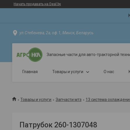
Начать продавать на Deal.by
ул.Стебенева, 2а, оф.1, Минск, Беларусь
Запасные части для авто-тракторной техн
Главная
Товары и услуги
О нас
Товары и услуги
Запчасти мтз
13 система охлаждени
Патрубок 260-1307048