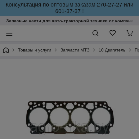
Консультация по оптовым заказам 270-27-27 или
601-37-37 !
Запасные части для авто-тракторной техники от компании 
Товары и услуги
Запчасти МТЗ
10 Двигатель
П