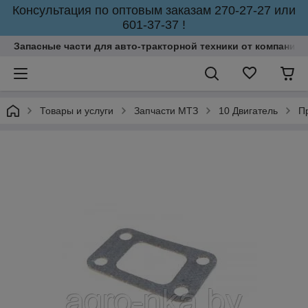
Консультация по оптовым заказам 270-27-27 или
601-37-37 !
Запасные части для авто-тракторной техники от компании 
Товары и услуги
Запчасти МТЗ
10 Двигатель
П