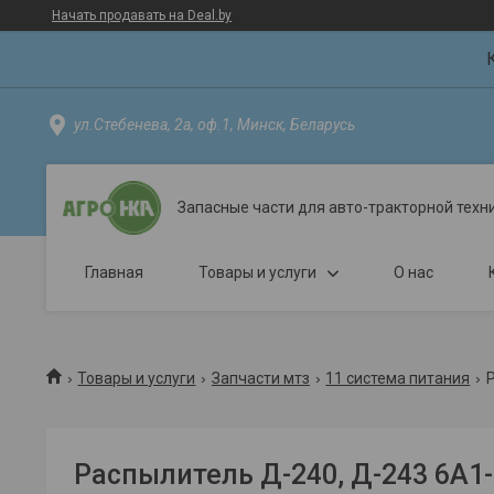
Начать продавать на Deal.by
ул.Стебенева, 2а, оф.1, Минск, Беларусь
Запасные части для авто-тракторной техн
Главная
Товары и услуги
О нас
Товары и услуги
Запчасти мтз
11 система питания
Р
Распылитель Д-240, Д-243 6А1-