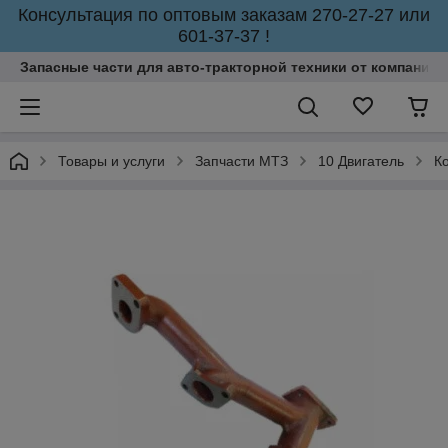
Консультация по оптовым заказам 270-27-27 или
601-37-37 !
Запасные части для авто-тракторной техники от компании 
Товары и услуги
Запчасти МТЗ
10 Двигатель
К