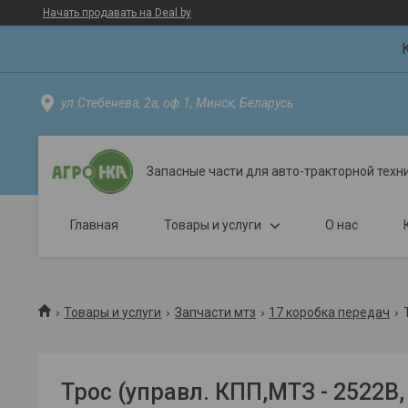
Начать продавать на Deal.by
ул.Стебенева, 2а, оф.1, Минск, Беларусь
Запасные части для авто-тракторной техн
Главная
Товары и услуги
О нас
Товары и услуги
Запчасти мтз
17 коробка передач
Трос (управл. КПП,МТЗ - 2522В,