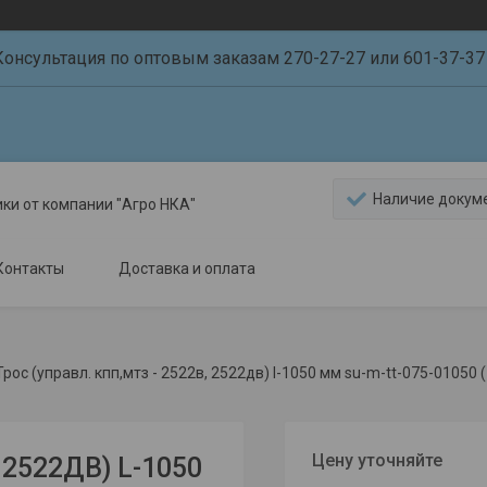
Консультация по оптовым заказам 270-27-27 или 601-37-37 
Наличие докум
ики от компании "Агро НКА"
Контакты
Доставка и оплата
Трос (управл. кпп,мтз - 2522в, 2522дв) l-1050 мм su-m-tt-075-01050
Цену уточняйте
 2522ДВ) L-1050