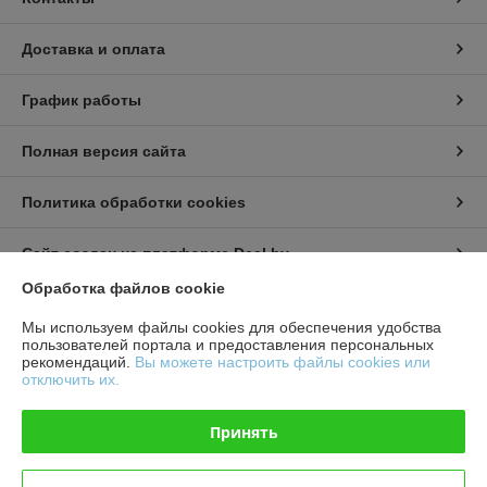
Доставка и оплата
График работы
Полная версия сайта
Политика обработки cookies
Сайт создан на платформе Deal.by
Обработка файлов cookie
Информация для покупателя
Мы используем файлы cookies для обеспечения удобства
пользователей портала и предоставления персональных
Юридическое лицо:
ООО "Агро НКА"
рекомендаций.
Вы можете настроить файлы cookies или
г.Минск, ул.Стебенева, 2а
отключить их.
Регистрационный номер ЕГР: 191502546
Принять
УНП: 191502546
Регистрационный орган: Минский горисполком