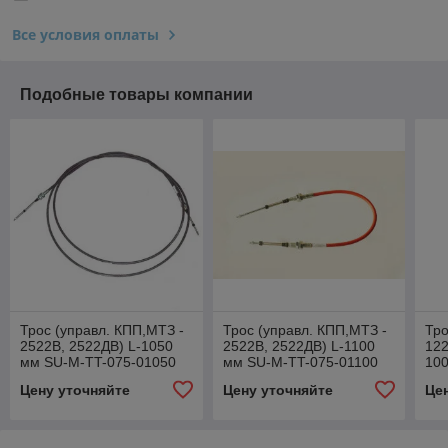
Все условия оплаты
Подобные товары компании
Трос (управл. КПП,МТЗ -
Трос (управл. КПП,МТЗ -
Тро
2522В, 2522ДВ) L-1050
2522В, 2522ДВ) L-1100
122
мм SU-M-TT-075-01050
мм SU-M-TT-075-01100
100
(100.М6322.01050)
(100.М6322.01100)
TT-
Цену уточняйте
Цену уточняйте
Це