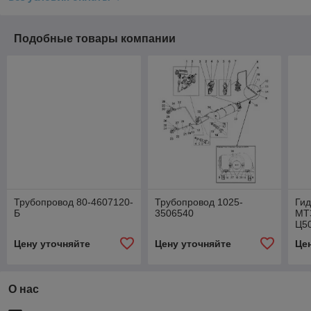
Подобные товары компании
Трубопровод 80-4607120-
Трубопровод 1025-
Ги
Б
3506540
МТЗ
Ц5
Цену уточняйте
Цену уточняйте
Це
О нас