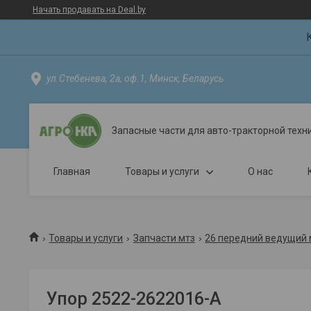
Начать продавать на Deal.by
ул.Стебенева, 2а, оф.1, Минск, Беларусь
Запасные части для авто-тракторной техн
Главная
Товары и услуги
О нас
Товары и услуги
Запчасти мтз
26 передний ведущий 
Упор 2522-2622016-А