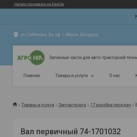
Начать продавать на Deal.by
ул.Стебенева, 2а, оф.1, Минск, Беларусь
Запасные части для авто-тракторной техн
Главная
Товары и услуги
О нас
Товары и услуги
Запчасти мтз
17 коробка передач
Вал первичный 74-1701032