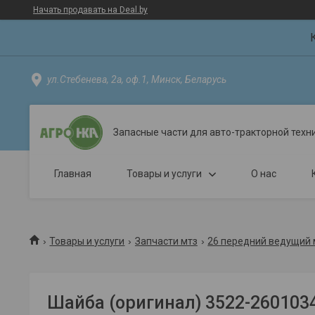
Начать продавать на Deal.by
ул.Стебенева, 2а, оф.1, Минск, Беларусь
Запасные части для авто-тракторной техн
Главная
Товары и услуги
О нас
Товары и услуги
Запчасти мтз
26 передний ведущий 
Шайба (оригинал) 3522-260103