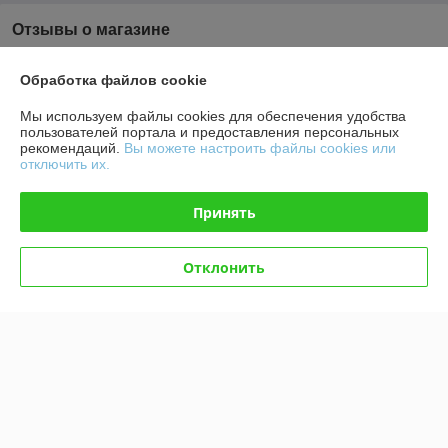
Отзывы о магазине
У компании пока нет отзывов, добавьте первый
Обработка файлов cookie
Мы используем файлы cookies для обеспечения удобства
О нас
пользователей портала и предоставления персональных
рекомендаций.
Вы можете настроить файлы cookies или
отключить их.
Контакты
Принять
Доставка и оплата
Отклонить
График работы
Полная версия сайта
Политика обработки cookies
Сайт создан на платформе Deal.by