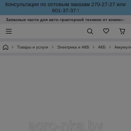
Консультация по оптовым заказам 270-27-27 или
601-37-37 !
Запасные части для авто-тракторной техники от компании 
Товары и услуги
Электрика и АКБ
АКБ
Аккумул