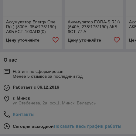
Аккумулятор Energy One
Аккумулятор FORA-S R(+)
Ак
R(+) (800A, 354*175*190)
(640A, 278*175*190) АКБ
АК
АКБ 6СТ-100АП3(0)
6СТ-77 А
Цену уточняйте
Цену уточняйте
Це
О нас
Рейтинг не сформирован
Менее 5 отзывов за последний год
Работает с 06.12.2016
г. Минск
ул.Стебенева, 2а, оф.1, Минск, Беларусь
Контакты
Показать весь график работы
Сегодня выходной